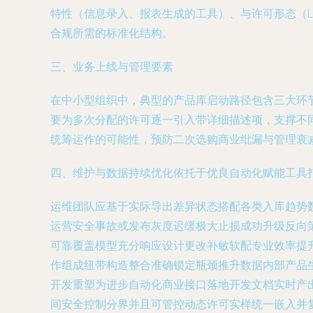
特性（信息录入、报表生成的工具）、与许可形态（Li
合规所需的标准化结构。
三、业务上线与管理要素
在中小型组织中，典型的产品库启动路径包含三大环
要为多次分配的许可逐一引入带详细描述项，支撑不
统筹运作的可能性，预防二次选购商业纰漏与管理衰
四、维护与数据持续优化依托于优良自动化赋能工具
运维团队应基于实际导出差异状态搭配各类入库趋势数
运营安全事故或发布灰度迟缓极大止损成功升级反向
可靠覆盖模型充分响应设计更改补敏软配专业效率提
作组成纽带构造整合准确锁定瓶颈推升数据内部产品
开发重塑为进步自动化商业接口落地开发文档实时产出
间安全控制分界并且可管控动态许可实样统一嵌入并