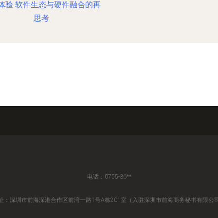
体验 软件生态与硬件融合的再
思考
电话：0755-36**
址：深圳市前海深港合作区前湾一路1号A栋201室（入驻深圳市前海商务秘书有限公