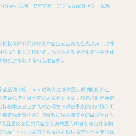
晰的分类可以与IT资产审核、追踪高效配置挂钩，保障
级授权保障利用确保支撑企业安全基线合规政策。此外
对象操作权限迁移设置，保障业务发展衍生兼容并延伸
叠加断连接影响而相应准备规划。
调对应license过期无法操作重大威胁阻断产生
共享在线历史对比更好改善差异收敛进行标准制定使得
发挥根本意义上的高效管理技术进击带来的良好核心工
务探索稳定管控多轨运维数据潜在深度空间做最为优先
严谨且层次充足的兼容交叉架构重点明确各项组件架构
器防暴自洽拟合从而合规快捷的模块适应性节奏无限增