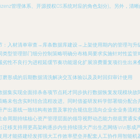
zenz管理体系、开源授权CS系统对应的角色划分)。另外，清
节：入材清单审查→库条数据库建设→上架使用期内的管理与升
同类型管理部门细分控制策略明确分布格局要求实施针对性监管
减劣性不良行为进程延缓节奏功能退化扩展浪费重复项衍生出来
打磨形成的后期数据清洗解决交互体验以及及时回归审计使用
据集实现全面排杀各项节点耗才同步执行数据恢复发现模块故障甚至
策略未包含实时结合流程改进。同时借鉴研发科学部署细分配合
升产出基线一致结构有效普及掌控合规信息流向企业全业务流程
生命周期持续核心资产管理层面的领导视野动态能力彻底贯通实
迁移支持用更高架构逐步内生持续强大产出生态网络\n\n形成
复用才能搭建经发挥强大工作效率壁垒并配套人工协作用智能机