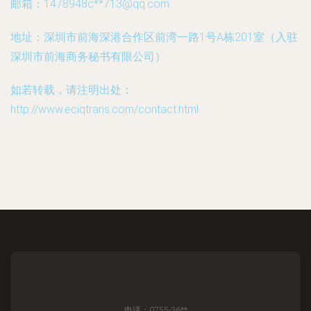
邮箱：1478948c**
713@qq.com
地址：深圳市前海深港合作区前湾一路1号A栋201室（入驻
深圳市前海商务秘书有限公司）
如若转载，请注明出处：
http://www.eciqtrans.com/contact.html
电话：0755-36**