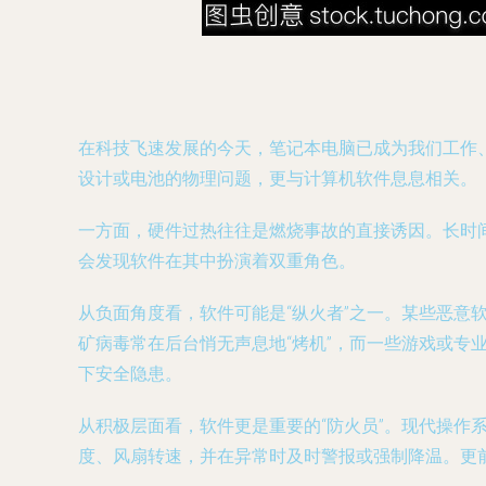
在科技飞速发展的今天，笔记本电脑已成为我们工作
设计或电池的物理问题，更与计算机软件息息相关。
一方面，硬件过热往往是燃烧事故的直接诱因。长时
会发现软件在其中扮演着双重角色。
从负面角度看，软件可能是“纵火者”之一。某些恶意
矿病毒常在后台悄无声息地“烤机”，而一些游戏或
下安全隐患。
从积极层面看，软件更是重要的“防火员”。现代操
度、风扇转速，并在异常时及时警报或强制降温。更